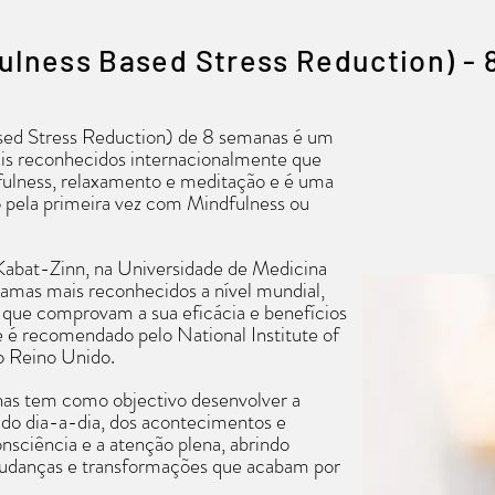
tegrativo abarca:
ulness Based Stress Reduction) -
Emocional
d Stress Reduction) de 8 semanas é um
is reconhecidos internacionalmente que
dfulness, relaxamento e meditação e é uma
Medicina Integrativa
 pela primeira vez com Mindfulness ou
e
Kabat-Zinn, na Universidade de Medicina
balhar?
amas mais reconhecidos a nível mundial,
 que comprovam a sua eficácia e benefícios
e é recomendado pelo National Institute of
o Reino Unido.
a
as tem como objectivo desenvolver a
 do dia-a-dia, dos acontecimentos e
onsciência e a atenção plena, abrindo
udanças e transformações que acabam por