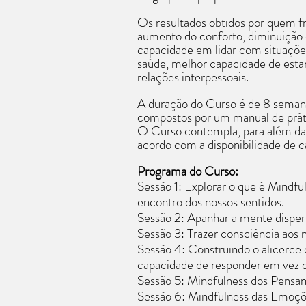
Hábitos
Os resultados obtidos por quem 
Crenças
aumento do conforto, diminuição 
Valores
capacidade em lidar com situaçõe
Responsabilid
saúde, melhor capacidade de esta
relações interpessoais.
Como funcion
Programa indiv
A duração do Curso é de 8 semanas
compostos por um manual de práti
O Curso contempla, para além das 
Duração
:
acordo com a disponibilidade de 
6 meses
2 sessões por
Programa do Curso:
Sessão 1: Explorar o que é Mindful
encontro dos nossos sentidos.
Sessão de esc
Sessão 2: Apanhar a mente disper
30 minutos
Sessão 3: Trazer consciência aos 
Gratuita
Sessão 4: Construindo o alicerce 
capacidade de responder em vez de 
Coach:
Sara R
Sessão 5: Mindfulness dos Pensam
Sessão 6: Mindfulness das Emoçõe