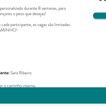
rsonalizado durante 8 semanas, para
ançares o peso que desejas!
da participante, as vagas são limitadas.
 CAMINHO!
ente:
Sara Ribeiro
er o caminho interno.
orpos mental, emocional, físico e espiritual. O autoconhecimen
perar a ansiedade, ter saúde mental, saíres do piloto automát