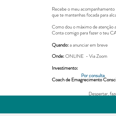
Recebe o meu acompanhamento pe
que te mantenhas focada para alc
Como dou o máximo de atenção a ca
Conta comigo para fazer o teu
Quando:
a anunciar em breve
Onde:
ONLINE - Via Zoom
Investimento:
Por consulta
Coach de Emagrecimento Consci
Despertar, faz
Adentrar nos c
autoestima, su