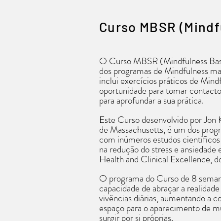
teus valores.
O Coaching In
Curso MBSR (Mindf
Coaching
PNL
Inteligência 
O Curso MBSR (Mindfulness Base
Mindfulness
dos programas de Mindfulness ma
inclui exercícios práticos de Min
Princípios da 
oportunidade para tomar contacto
Espiritualidad
para aprofundar a sua prática.
Este Curso desenvolvido por Jon 
O que vais tra
de Massachusetts, é um dos progr
Clareza
com inúmeros estudos científicos
Presença
na redução do stress e ansiedade 
Foco
Health and Clinical Excellence, d
Atenção Plen
O programa do Curso de 8 seman
Hábitos
capacidade de abraçar a realidade
Determinação
vivências diárias, aumentando a c
Consistência
espaço para o aparecimento de m
Disciplina
surgir por si próprias.