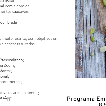
io físico
vel com a comida
imentos saudáveis
quilibrada
o muito restrito, com objetivos em
alcançar resultados.
ersonalizado;
via Zoom;
Mental;
onal;
portamental;
iva na área alimentar;
atsApp;
Programa Em
8 