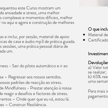
frequentou este Curso mostram um
da ansiedade e stress, uma melhor
s complexas e momentos difíceis, melhor
ade
r no aqui e agora e construção de melhores
O que inclu
a:
Material de
idual, direccionado para as tuas necessidades.
 e inclui, por sessão, material de apoio
Certificado
cas de casa e áudio mp3 de prática guiada.
sessões, uma prática pessoal diária de
cada um.
Investimen
 mês (1h30m/cada)
Devoluçõe
ness - Sair do piloto automático e ir ao
a) Valor to
se realizar;
larecimento:
b) 65% reem
sa – Regressar aos nossos sentidos.
uma semana
nossos padrões de reacção ao stress.
de Mindfulness - Prestar atenção à nossa
Para mais 
reagir a desafios e factores de stress.
ibeiro
pagamento
entos – Onde quer que eu vá, estou lá.
s – Construir Resiliência.