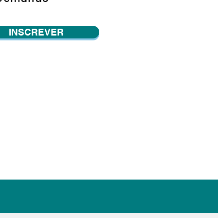
INSCREVER
to é a via para construíres ou fortaleceres a tua
ico, viver no presente, estar em alinhamento com os